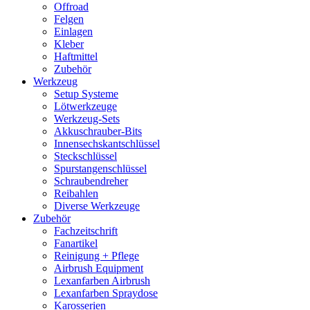
Offroad
Felgen
Einlagen
Kleber
Haftmittel
Zubehör
Werkzeug
Setup Systeme
Lötwerkzeuge
Werkzeug-Sets
Akkuschrauber-Bits
Innensechskantschlüssel
Steckschlüssel
Spurstangenschlüssel
Schraubendreher
Reibahlen
Diverse Werkzeuge
Zubehör
Fachzeitschrift
Fanartikel
Reinigung + Pflege
Airbrush Equipment
Lexanfarben Airbrush
Lexanfarben Spraydose
Karosserien