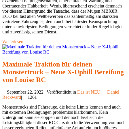
exzellenten Fahreigenschaften, einer einfachen Wartung und
überragender Haltbarkeit. Wenig überraschend erscheint demnach
vor diesem Hintergrund die Tatsache, dass der Mugen MBX8R
ECO bei fast allen Wettbewerben das zahlenmäßig am stärksten
vertretene Fahrzeug ist, denn auch bei härtester Beanspruchung
unter schwierigsten Bedingungen verrichtet er in der Regel klaglos
und zuverlässig seinen Dienst.
Weiterlesen
Maximale Traktion für deinen
Monstertruck – Neue X-Uphill Bereifung
von Louise RC
September 22, 2022 | Veröffentlicht in
Das ist NEU
|
Daniel
Reckward
|
1261
Monstertrucks sind Fahrzeuge, die keine Limits kennen und auch
mit extremen Bedingungen problemlos klarkommen. Kein
Untergrund kann sie stoppen und dennoch lässt sich die
Leistungsfähigkeit dieser RC-Cars durch die Verwendung von noch
besser geeigneten Reifen auf einfache Art auf ein noch höheres