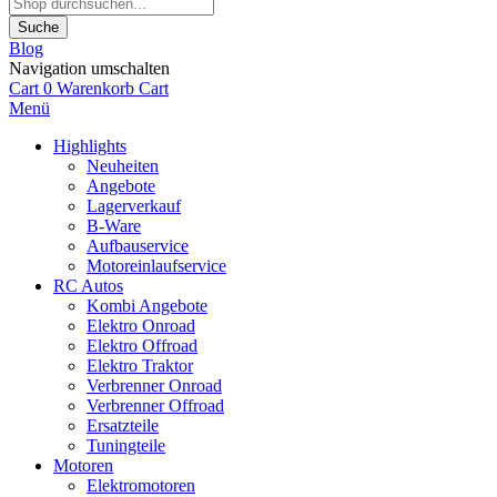
Suche
Blog
Navigation umschalten
Cart
0
Warenkorb
Cart
Menü
Highlights
Neuheiten
Angebote
Lagerverkauf
B-Ware
Aufbauservice
Motoreinlaufservice
RC Autos
Kombi Angebote
Elektro Onroad
Elektro Offroad
Elektro Traktor
Verbrenner Onroad
Verbrenner Offroad
Ersatzteile
Tuningteile
Motoren
Elektromotoren