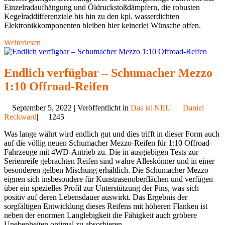
Einzelradaufhängung und Öldruckstoßdämpfern, die robusten
Kegelraddifferenziale bis hin zu den kpl. wasserdichten
Elektronikkomponenten bleiben hier keinerlei Wünsche offen.
Weiterlesen
Endlich verfügbar – Schumacher Mezzo
1:10 Offroad-Reifen
September 5, 2022 | Veröffentlicht in
Das ist NEU
|
Daniel
Reckward
|
1245
Was lange währt wird endlich gut und dies trifft in dieser Form auch
auf die völlig neuen Schumacher Mezzo-Reifen für 1:10 Offroad-
Fahrzeuge mit 4WD-Antrieb zu. Die in ausgiebigen Tests zur
Serienreife gebrachten Reifen sind wahre Alleskönner und in einer
besonderen gelben Mischung erhältlich. Die Schumacher Mezzo
eignen sich insbesondere für Kunstrasenoberflächen und verfügen
über ein spezielles Profil zur Unterstützung der Pins, was sich
positiv auf deren Lebensdauer auswirkt. Das Ergebnis der
sorgfältigen Entwicklung dieses Reifens mit höheren Flanken ist
neben der enormen Langlebigkeit die Fähigkeit auch gröbere
Unebenheiten optimal zu absorbieren.