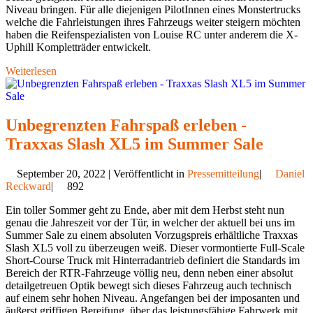
Niveau bringen. Für alle diejenigen PilotInnen eines Monstertrucks
welche die Fahrleistungen ihres Fahrzeugs weiter steigern möchten
haben die Reifenspezialisten von Louise RC unter anderem die X-
Uphill Kompletträder entwickelt.
Weiterlesen
Unbegrenzten Fahrspaß erleben -
Traxxas Slash XL5 im Summer Sale
September 20, 2022 | Veröffentlicht in
Pressemitteilung
|
Daniel
Reckward
|
892
Ein toller Sommer geht zu Ende, aber mit dem Herbst steht nun
genau die Jahreszeit vor der Tür, in welcher der aktuell bei uns im
Summer Sale zu einem absoluten Vorzugspreis erhältliche Traxxas
Slash XL5 voll zu überzeugen weiß. Dieser vormontierte Full-Scale
Short-Course Truck mit Hinterradantrieb definiert die Standards im
Bereich der RTR-Fahrzeuge völlig neu, denn neben einer absolut
detailgetreuen Optik bewegt sich dieses Fahrzeug auch technisch
auf einem sehr hohen Niveau. Angefangen bei der imposanten und
äußerst griffigen Bereifung, über das leistungsfähige Fahrwerk mit