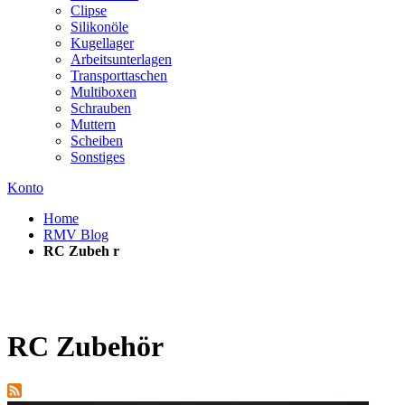
Clipse
Silikonöle
Kugellager
Arbeitsunterlagen
Transporttaschen
Multiboxen
Schrauben
Muttern
Scheiben
Sonstiges
Konto
Home
RMV Blog
RC Zubeh r
RC Zubehör