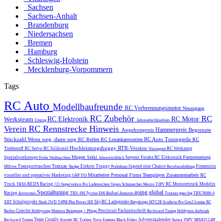
Sachsen
Sachsen-Anhalt
Brandenburg
Niedersachsen
Bremen
Hamburg
Schleswig-Holstein
Mecklenburg-Vorpommern
Tags
RC Auto
Modellbaufreunde
RC Verbrennungsmotor
Neuzugang
RC Zubehör
RC
Werksteam
RC Elektronik
RC Motor
Umzug
Jahresabschlussfeier
RC Rennstrecke
Hinweis
Verein
Hammerpreis
Angebotspreis
Begrenzte
Stückzahl
Wenn weg, dann weg
RC Auto Tuningteile
RC Reifen
RC Lexankarosserien
RC
Hochleistungsbuggy
RTR-Version
Treibstoff
RC Servo
RC Silikonöl
RC Werkzeug
Warenpost
Mugen Seiki
Fernsteuerung
Spezialwerkzeuge
Serpent
Futaba
RC Elektronik
Frohe Weihnachten
Jahresrückblick
Traxxas
Transporttaschen
Elektro Truggy
Jugend eine Chance
Firmensitz
MDrive
Sledge
Praktikum
Berufsausbildung
Mitarbeiter
Personal
Firma
Teamplayer
Zusammenarbeit
visuelles und operatives Marketing
RC
GRP T03
Truck
REDS Racing
RC Monstertruck
Modelix
TRX6
721 Superveloce Pro
Ladetaschen
Vapex
Schumacher Mezzo
T3PV
Spezialtuning
going global
Racing
Arrowmax
TRX-4M
Tycoon E66
BioFuel
Amazon
Traxxas goes big
TRX78086-4
Schulprojekt
SkyRC
Ladegeräte
XRT
Slash 2WD
T4PM Plus
Power HD
Bittydesign
MTC2R
Scuderia Pro Gen3
Louise RC
Crawler
Procircuit
Fachzeitschrift
Reifen
Hobbywing
Motorex
Reinigung + Pflege
Reckward Tuning
Hobbynox
Airbrush
Team Corally
Adventskalender
Reckward Tuning
Korody
RC Traktor
Nova Engines
Black Friday
Sanwa
T6PV
SBX825
LRP