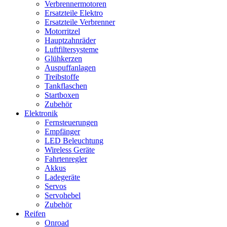
Verbrennermotoren
Ersatzteile Elektro
Ersatzteile Verbrenner
Motorritzel
Hauptzahnräder
Luftfiltersysteme
Glühkerzen
Auspuffanlagen
Treibstoffe
Tankflaschen
Startboxen
Zubehör
Elektronik
Fernsteuerungen
Empfänger
LED Beleuchtung
Wireless Geräte
Fahrtenregler
Akkus
Ladegeräte
Servos
Servohebel
Zubehör
Reifen
Onroad