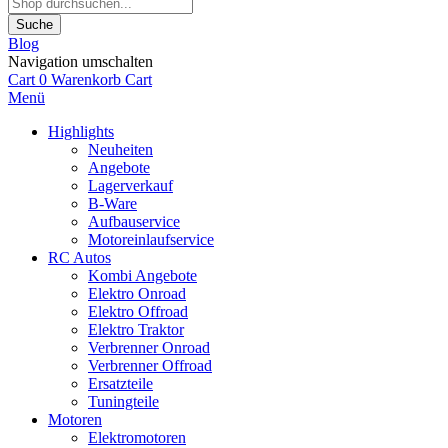
Suche
Blog
Navigation umschalten
Cart
0
Warenkorb
Cart
Menü
Highlights
Neuheiten
Angebote
Lagerverkauf
B-Ware
Aufbauservice
Motoreinlaufservice
RC Autos
Kombi Angebote
Elektro Onroad
Elektro Offroad
Elektro Traktor
Verbrenner Onroad
Verbrenner Offroad
Ersatzteile
Tuningteile
Motoren
Elektromotoren