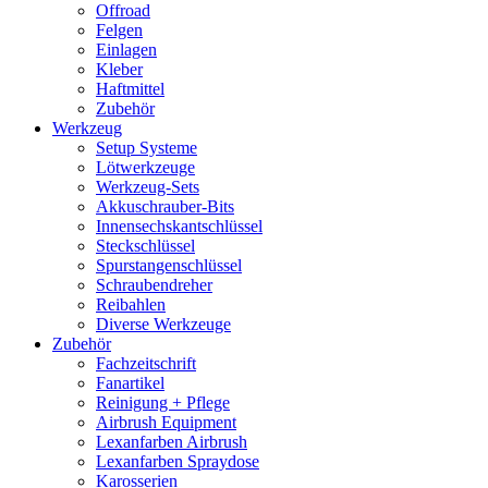
Offroad
Felgen
Einlagen
Kleber
Haftmittel
Zubehör
Werkzeug
Setup Systeme
Lötwerkzeuge
Werkzeug-Sets
Akkuschrauber-Bits
Innensechskantschlüssel
Steckschlüssel
Spurstangenschlüssel
Schraubendreher
Reibahlen
Diverse Werkzeuge
Zubehör
Fachzeitschrift
Fanartikel
Reinigung + Pflege
Airbrush Equipment
Lexanfarben Airbrush
Lexanfarben Spraydose
Karosserien